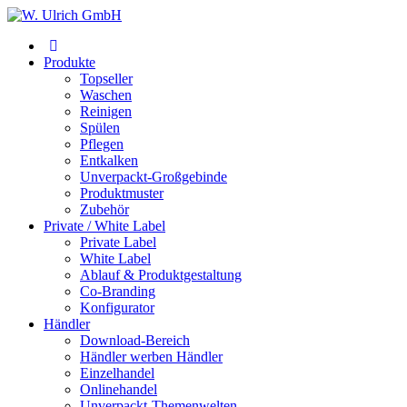
Produkte
Topseller
Waschen
Reinigen
Spülen
Pflegen
Entkalken
Unverpackt-Großgebinde
Produktmuster
Zubehör
Private / White Label
Private Label
White Label
Ablauf & Produktgestaltung
Co-Branding
Konfigurator
Händler
Download-Bereich
Händler werben Händler
Einzelhandel
Onlinehandel
Unverpackt-Themenwelten