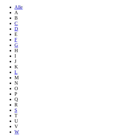
Alle
A
B
C
D
E
F
G
H
I
J
K
L
M
N
O
P
Q
R
S
T
U
V
W