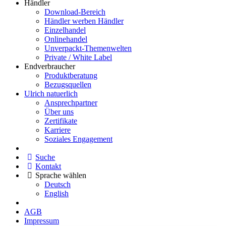
Händler
Download-Bereich
Händler werben Händler
Einzelhandel
Onlinehandel
Unverpackt-Themenwelten
Private / White Label
Endverbraucher
Produktberatung
Bezugsquellen
Ulrich natuerlich
Ansprechpartner
Über uns
Zertifikate
Karriere
Soziales Engagement
Suche
Kontakt
Sprache wählen
Deutsch
English
AGB
Impressum