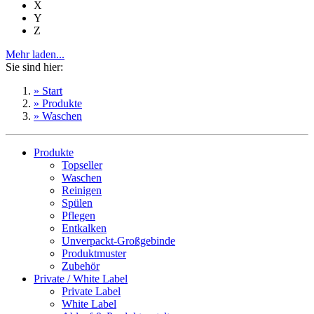
X
Y
Z
Mehr laden...
Sie sind hier:
» Start
» Produkte
» Waschen
Produkte
Topseller
Waschen
Reinigen
Spülen
Pflegen
Entkalken
Unverpackt-Großgebinde
Produktmuster
Zubehör
Private / White Label
Private Label
White Label