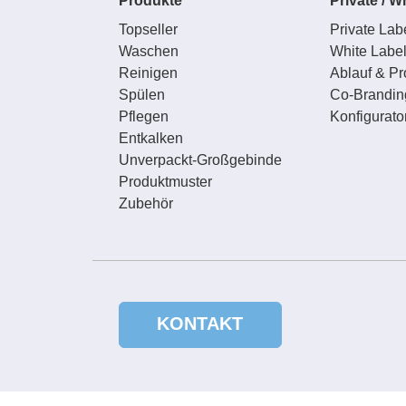
Produkte
Private / W
Topseller
Private Lab
Waschen
White Labe
Reinigen
Ablauf & Pr
Spülen
Co-Brandin
Pflegen
Konfigurato
Entkalken
Unverpackt-Großgebinde
Produktmuster
Zubehör
KONTAKT