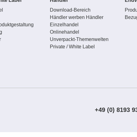
hite Label
Händler
Endv
el
Download-Bereich
Produ
l
Händler werben Händler
Bezu
oduktgestaltung
Einzelhandel
g
Onlinehandel
r
Unverpackt-Themenwelten
Private / White Label
+49 (0) 8193 9