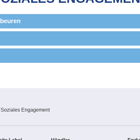
te / White Label
Händler
Endverbraucher
Ul
fbeuren
 Soziales Engagement