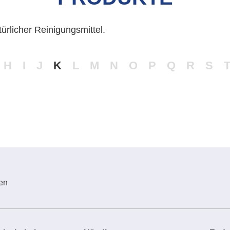
te / White Label
Händler
Endverbraucher
Ul
ürlicher Reinigungsmittel.
H
I
J
K
L
M
N
O
P
Q
R
S
en