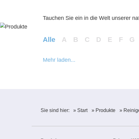
Produkte
Priva
Tauchen Sie ein in die Welt unserer nat
Alle
A
B
C
D
E
F
G
Mehr laden...
Sie sind hier:
» Start
» Produkte
» Reinig